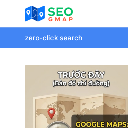
Chuyển
tới
Dịch vụ S
Đưa doanh nghiệp bạn l
nội
dung
zero-click search