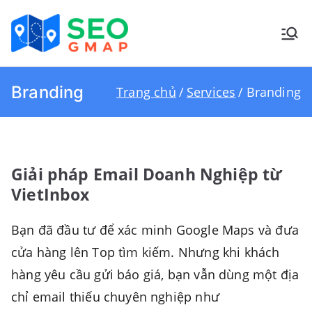
Chuyển
tới
Dịch vụ SEO
Đưa doanh nghiệp bạn lên Top
nội
Google Maps!
Google
dung
Branding
Trang chủ
Services
Branding
Maps
Giải pháp Email Doanh Nghiệp từ
VietInbox
Bạn đã đầu tư để xác minh Google Maps và đưa
cửa hàng lên Top tìm kiếm. Nhưng khi khách
hàng yêu cầu gửi báo giá, bạn vẫn dùng một địa
chỉ email thiếu chuyên nghiệp như